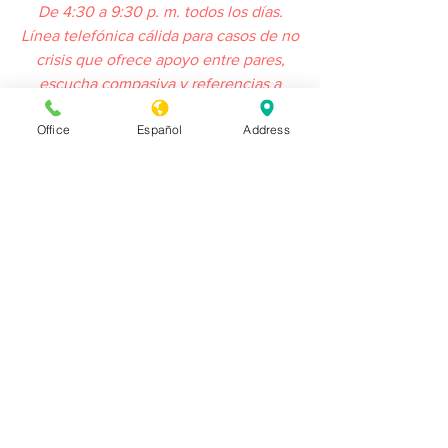
De 4:30 a 9:30 p. m. todos los días.
Línea telefónica cálida para casos de no
crisis que ofrece apoyo entre pares,
escucha compasiva y referencias a
recursos en todo el condado.
Office
Español
Address
‎Tel:
800-334-6622
o ‎
530-891-2810
Salud conductual del condado
de Butte
https://www.buttecounty.net/behavioral
health/helpincrisis.aspx
Teléfono:
530-538-7705
Dirección: 18 County Center Dr,
Oroville, California 95965
Línea de conversación
de North Valley
,
teléfono:
855-582-5554
.