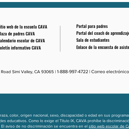
Portal para padres
itio web de la escuela CAVA
Portal del coach de aprendizaj
laza de padres CAVA
Sala de estudiantes
alendario escolar de CAVA
Enlace de la encuesta de asist
oletín informativo CAVA
Road Simi Valley, CA 93065 |
1-888-997-4722
| Correo electrónico
aza, color, origen nacional, sexo, discapacidad o edad en sus programas
des educativos. Como lo exige el Título IX, CAVA prohíbe la discriminac
. El aviso de no discriminación se encuentra en el
sitio web escolar de 