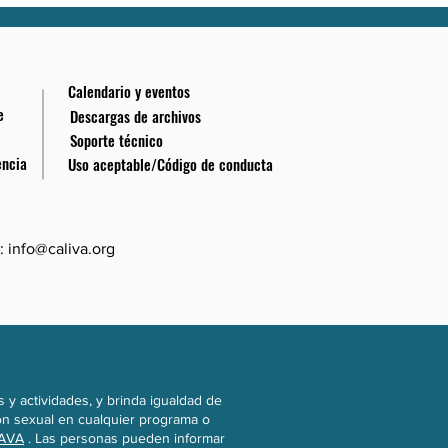
Calendario y eventos
e
Descargas de archivos
Soporte técnico
encia
Uso aceptable/Código de conducta
:
info@caliva.org
 y actividades, y brinda igualdad de
ión sexual en cualquier programa o
CAVA
. Las personas pueden informar