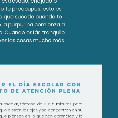
 estresado, enojado o
No te preocupes, esto es
 lo que sucede cuando te
 la purpurina comienza a
. Cuando estás tranquilo
 ver las cosas mucho más
ar el día escolar con
to de atención plena
ada escolar, tómese de 3 a 5 minutos para
 que cierren los ojos y se concentren en su
s que piensen en lo que han aprendido y lo