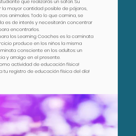
studiante que realizarás un safari. Su
r la mayor cantidad posible de pájaros,
otros animales. Todo lo que camina, se
ela es de interés y necesitarán concentrar
para encontrarlos.
r para los Learning Coaches es la caminata
ercicio produce en los niños la misma
minata consciente en los adultos: un
a y arraigo en el presente.
 como actividad de educación física!
a tu registro de educación física del día!