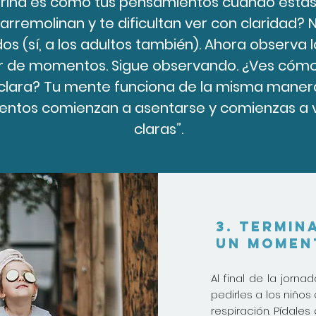
urina es como tus pensamientos cuando estás
rremolinan y te dificultan ver con claridad? 
os (sí, a los adultos también). Ahora observa
r de momentos. Sigue observando. ¿Ves cómo
aclara? Tu mente funciona de la misma manera
ientos comienzan a asentarse y comienzas a
claras”.
3. Termin
un momen
Al final de la jorn
pedirles a los niños
respiración. Pídale