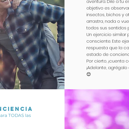
aventura. Dile a tu e
objetivo es observa
insectos, bichos y 
arrastra, nada o vu
todos sus sentidos 
Un ejercicio simila
consciente. Este ej
respuesta que la ca
estado de concienci
Por cierto, ¡cuenta
¡Adelante, agrégalo 
😊
NCIENCIA
 para TODAS las