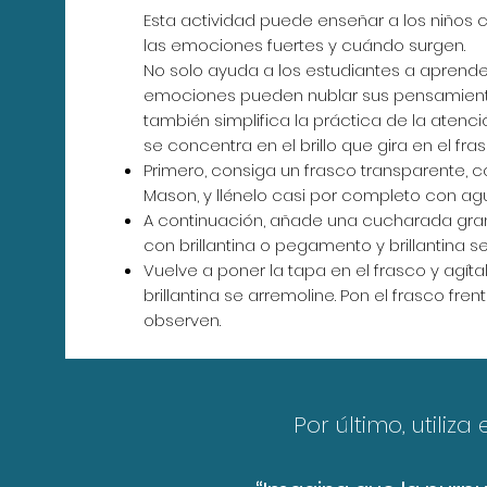
Esta actividad puede enseñar a los niños
las emociones fuertes y cuándo surgen.
No solo ayuda a los estudiantes a aprend
emociones pueden nublar sus pensamient
también simplifica la práctica de la atenc
se concentra en el brillo que gira en el fras
Primero, consiga un frasco transparente, 
Mason, y llénelo casi por completo con ag
A continuación, añade una cucharada g
con brillantina o pegamento y brillantina se
Vuelve a poner la tapa en el frasco y agíta
brillantina se arremoline. Pon el frasco fren
observen.
Por último, utiliza