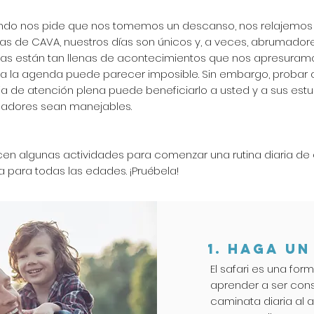
ndo nos pide que nos tomemos un descanso, nos relajemos 
s de CAVA, nuestros días son únicos y, a veces, abrumadore
das están tan llenas de acontecimientos que nos apresuramo
 la agenda puede parecer imposible. Sin embargo, probar 
ria de atención plena puede beneficiarlo a usted y a sus est
dores sean manejables.
cen algunas actividades para comenzar una rutina diaria de 
 para todas las edades. ¡Pruébela!
1. HAGA UN
El safari es una for
aprender a ser cons
caminata diaria al 