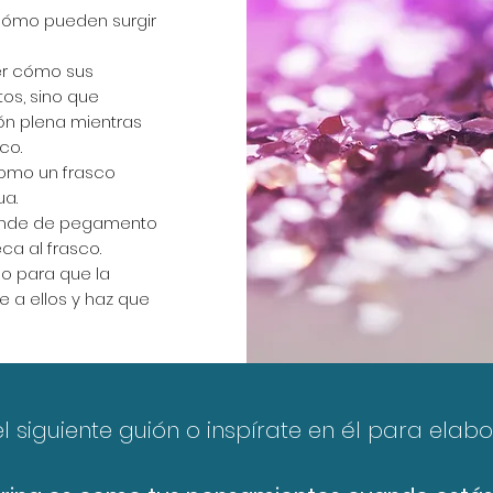
 cómo pueden surgir
er cómo sus
os, sino que
ión plena mientras
co.
como un frasco
ua.
rande de pegamento
ca al frasco.
lo para que la
te a ellos y haz que
 el siguiente guión o inspírate en él para elabo