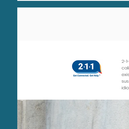
2-1
cal
exi
sus
idi