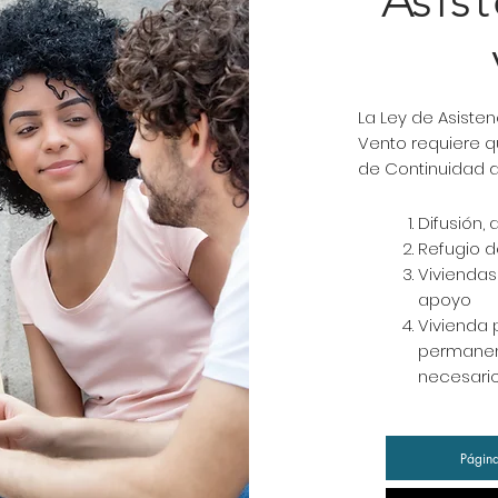
Asist
La Ley de Asiste
Vento requiere 
de Continuidad d
Difusión,
Refugio 
Viviendas
apoyo
Vivienda
permanent
necesario
Página