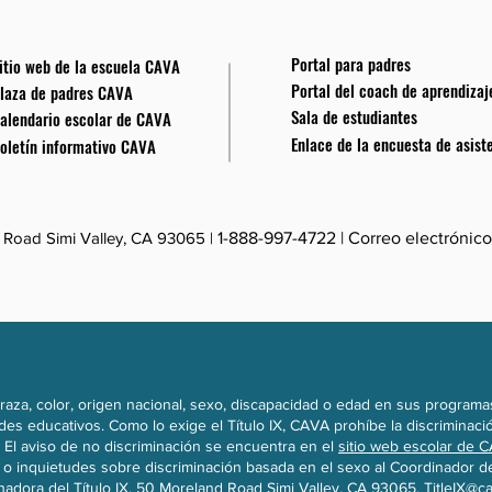
Portal para padres
itio web de la escuela CAVA
Portal del coach de aprendizaj
laza de padres CAVA
Sala de estudiantes
alendario escolar de CAVA
Enlace de la encuesta de asist
oletín informativo CAVA
Road Simi Valley, CA 93065 |
1-888-997-4722
| Correo electrónico
aza, color, origen nacional, sexo, discapacidad o edad en sus programas
des educativos. Como lo exige el Título IX, CAVA prohíbe la discriminac
. El aviso de no discriminación se encuentra en el
sitio web escolar de 
o inquietudes sobre discriminación basada en el sexo al Coordinador del
nadora del Título IX, 50 Moreland Road Simi Valley, CA 93065.
TitleIX@ca