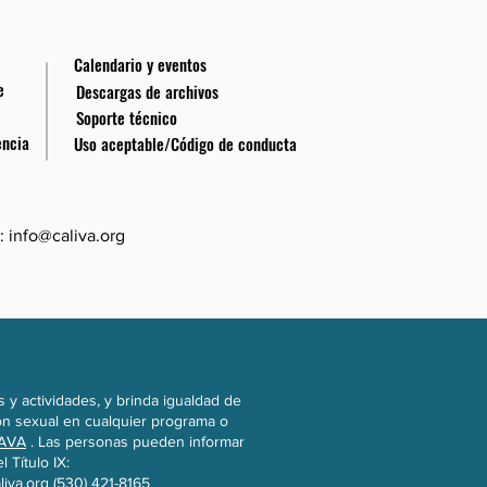
Calendario y eventos
e
Descargas de archivos
Soporte técnico
encia
Uso aceptable/Código de conducta
:
info@caliva.org
 y actividades, y brinda igualdad de
ión sexual en cualquier programa o
CAVA
. Las personas pueden informar
 Título IX:
liva.org
(530) 421-8165