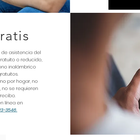
ratis
 de asistencia del
ratuito o reducido,
fono inalámbrico
atuitos.
ono por hogar, no
, no se requieren
recibo.
en línea en
23-3546.