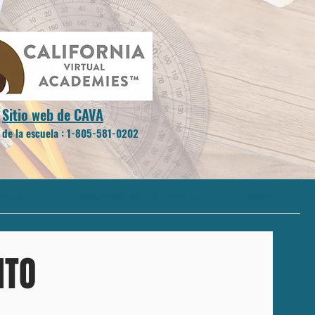
Sitio web de CAVA
 de la escuela
:
1-805-581-0202
nglés
Recursos comunitarios
More
NTO