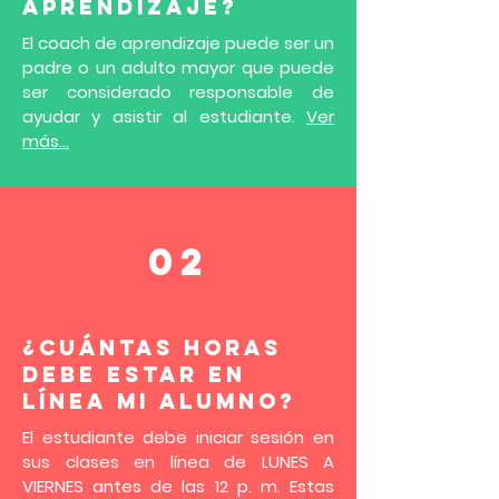
APRENDIZAJE?
El coach de aprendizaje puede ser un
padre o un adulto mayor que puede
ser considerado responsable de
ayudar y asistir al estudiante.
Ver
más...
02
¿CUÁNTAS HORAS
DEBE ESTAR EN
LÍNEA MI ALUMNO?
El estudiante debe iniciar sesión en
sus clases en línea de LUNES A
VIERNES antes de las 12 p. m. Estas