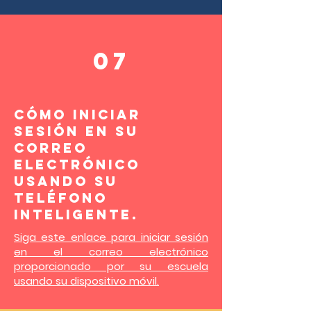
07
Cómo iniciar
sesión en su
correo
electrónico
usando su
teléfono
inteligente.
Siga este enlace para iniciar sesión
en el correo electrónico
proporcionado por su escuela
usando su dispositivo móvil.