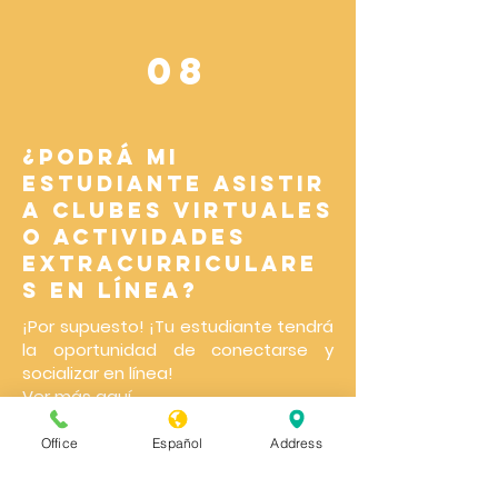
08
¿Podrá mi
estudiante asistir
a clubes virtuales
o actividades
extracurriculare
s en línea?
¡Por supuesto! ¡Tu estudiante tendrá
la oportunidad de conectarse y
socializar en línea!
Ver más aquí...
Office
Español
Address