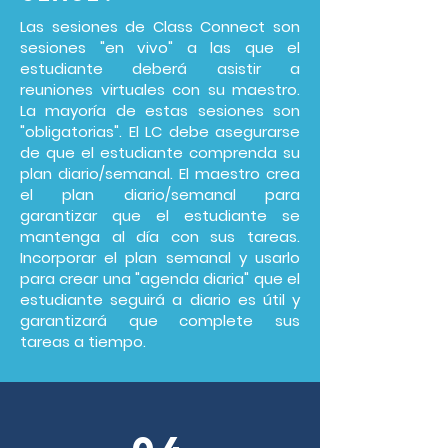
Las sesiones de Class Connect son
sesiones "en vivo" a las que el
estudiante deberá asistir a
reuniones virtuales con su maestro.
La mayoría de estas sesiones son
"obligatorias". El LC debe asegurarse
de que el estudiante comprenda su
plan diario/semanal. El maestro crea
el plan diario/semanal para
garantizar que el estudiante se
mantenga al día con sus tareas.
Incorporar el plan semanal y usarlo
para crear una "agenda diaria" que el
estudiante seguirá a diario es útil y
garantizará que complete sus
tareas a tiempo.