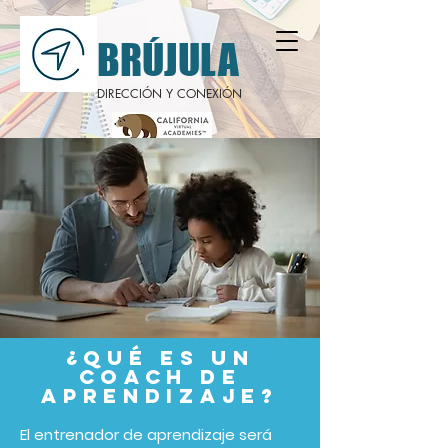
BRÚJULA
DIRECCIÓN Y CONEXIÓN
¿QUÉ ES UN
COACH DE
APRENDIZAJE?
El entrenador de aprendizaje será