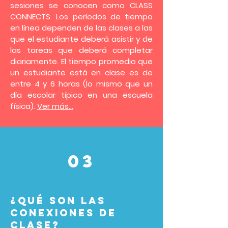
sesiones se conocen como CLASS
CONNECTS. Los períodos de tiempo
en línea dependen de las clases a las
que el estudiante deberá asistir y de
las tareas que deberá completar
diariamente. El tiempo promedio que
un estudiante está en clase es de
entre 4 y 6 horas (lo mismo que un
día escolar típico en una escuela
física).
Ver más...
03
¿Qué son las
conexiones de
clase?