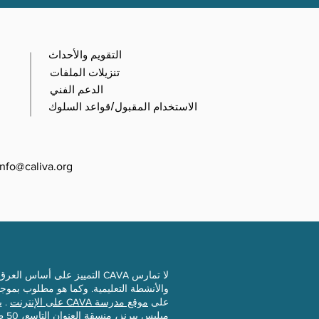
التقويم والأحداث
تنزيلات الملفات
الدعم الفني
الاستخدام المقبول/قواعد السلوك
info@caliva.org
لا تمارس CAVA التمييز على أ
على
موقع مدرسة CAVA على الإنترنت
. ي
ميليس بيرنز، منسقة العنوان التاسع، 50 طريق مورلاند، سيمي فالي، كاليفورنيا 93065.