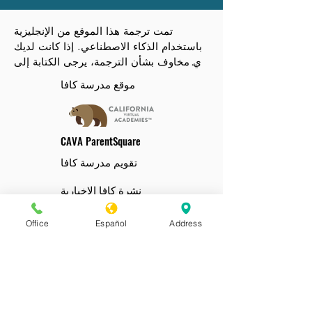
تمت ترجمة هذا الموقع من الإنجليزية 
باستخدام الذكاء الاصطناعي. إذا كانت لديك 
أي مخاوف بشأن الترجمة، يرجى الكتابة إلى 
info@caliva.org.
موقع مدرسة كافا
CAVA ParentSquare
تقويم مدرسة كافا
نشرة كافا الإخبارية
بوابة الوالدين
بوابة مدرب التعلم
Office
Español
Address
صالة الطلاب
رابط استبيان الحضور
التقويم والأحداث
تنزيلات الملفات
الدعم الفني