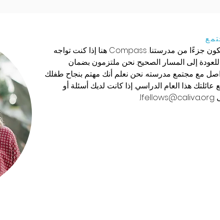
تمع
مرحبًا بك! نحن سعداء جدًا باختيارك أن تكون جزءًا من مدرستنا. Compass هنا إذا كنت تواجه
للعودة إلى المسار الصحيح. نحن ملتزمون بضمان
صل مع مجتمع مدرسته. نحن نعلم أنك مهتم بنجاح طفلك
ائلتك هذا العام الدراسي. إذا كانت لديك أسئلة أو
ى
lfellows@caliva.org
.