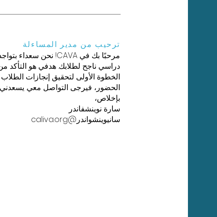
ترحيب من مدير المساءلة
مرحبًا بك في CAVA! نحن
دراسي ناجح لطلابك. هدفي هو التأكد من 
الخطوة الأولى لتحقيق إنجازات الطلاب و
الحضور، فيرجى التواصل معي. يسعدني 
بإخلاص،
سارة نوينشفاندر
سانيوينشواندر@caliva.org