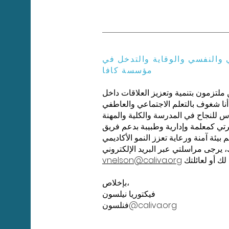
 والنفسي والوقاية والتدخل في
مؤسسة كافا
 ملتزمون بتنمية وتعزيز العلاقات داخل
 بالتعلم الاجتماعي والعاطفي (SEL)، للطلاب والبالغين.
س للنجاح في المدرسة والكلية والمهنة
علمة وإدارية وطبيبة بدعم فريق Compass الخاص بنا
بيئة آمنة ورعاية تعزز النمو الأكاديمي
 يرجى مراسلتي عبر البريد الإلكتروني
vnelson@caliva.org
بإخلاص،
فيكتوريا نيلسون
فنلسون@caliva.org