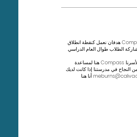
مرحبًا بكم في برنامج Compass وفي CAVA! لدى Compass هدفان: نعمل كنقطة انطلاق
شاركة الطلاب طوال العام الدراسي.
نحن نعلم أن برنامج مدرستنا الفريد يقدم فرصًا وتحديات لأسرنا. Compass هنا لمساعدة
النجاح في مدرستنا. إذا كانت لديك
meburns@caliva.
. أنا هنا