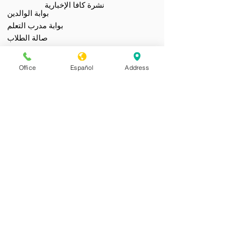
نشرة كافا الإخبارية
بوابة الوالدين
بوابة مدرب التعلم
صالة الطلاب
رابط استبيان الحضور
التقويم والأحداث
Office
Español
Address
تنزيلات الملفات
الدعم الفني
الاستخدام المقبول/قواعد السلوك
لا تمارس CAVA التمييز على أساس العرق أو اللون
أو الأصل القومي أو الجنس أو الإعاقة أو العمر في
برامجها وأنشطتها؛ وتوفر وصولاً متساويًا إلى البرامج
والأنشطة التعليمية. وكما هو مطلوب بموجب العنوان
التاسع، تحظر CAVA التمييز على أساس الجنس في
أي برنامج أو نشاط تعليمي تديره. يوجد إشعار عدم
التمييز على
موقع مدرسة CAVA على الإنترنت
.
يجوز للأفراد الإبلاغ عن الأسئلة أو المخاوف المتعلقة
بالتمييز على أساس الجنس إلى منسق العنوان
التاسع: